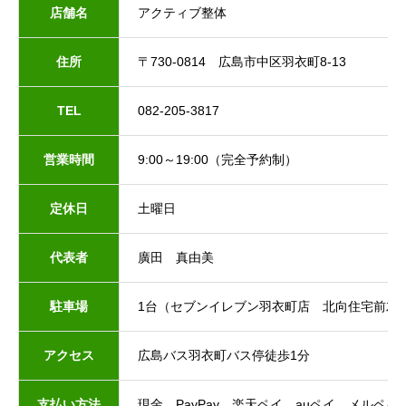
店舗名
アクティブ整体
住所
〒730-0814 広島市中区羽衣町8-13
TEL
082-205-3817
営業時間
9:00～19:00（完全予約制）
定休日
土曜日
代表者
廣田 真由美
駐車場
1台（セブンイレブン羽衣町店 北向住宅前左
アクセス
広島バス羽衣町バス停徒歩1分
支払い方法
現金、PayPay、楽天ペイ、auペイ、メルペイ