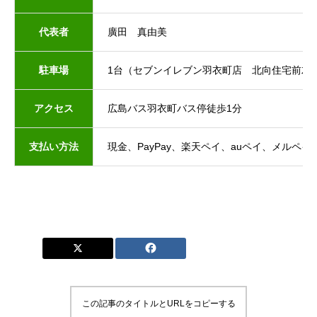
代表者
廣田 真由美
駐車場
1台（セブンイレブン羽衣町店 北向住宅前左
アクセス
広島バス羽衣町バス停徒歩1分
支払い方法
現金、PayPay、楽天ペイ、auペイ、メルペイ
この記事のタイトルとURLをコピーする